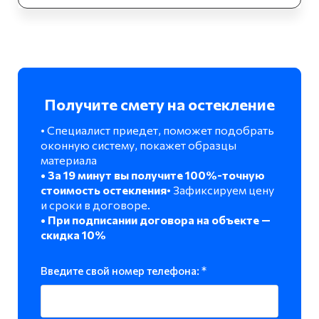
Получите смету на остекление
• Специалист приедет, поможет подобрать
оконную систему, покажет образцы
материала
• За 19 минут вы получите 100%-точную
стоимость остекления
• Зафиксируем цену
и сроки в договоре.
• При подписании договора на объекте —
скидка 10%
Введите свой номер телефона: *