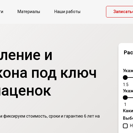
ги
Материалы
Наши работы
Записать
кление и
Рас
кона под ключ
Укаж
наценок
1.5
Укаж
1
Каки
 фиксируем стоимость, сроки и гарантию 6 лет на
Выб
Н