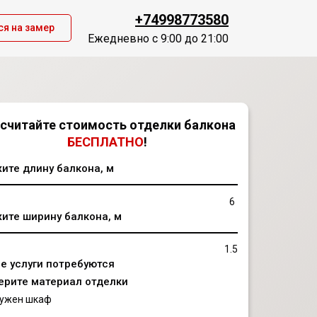
+74998773580
ся на замер
Ежедневно c 9:00 до 21:00
считайте стоимость отделки балкона
БЕСПЛАТНО
!
ите длину балкона, м
6
ите ширину балкона, м
1.5
е услуги потребуются
ерите материал отделки
ужен шкаф