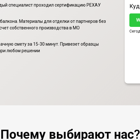
ждый специалист проходил сертификацию РЕХАУ
Куд
а
W
 балкона. Материалы для отделки от партнеров без
 счет собственного производства в МО
Сегод
ачную смету за 15-30 минут. Привезет образцы
 при любом решении
Почему выбирают нас
?